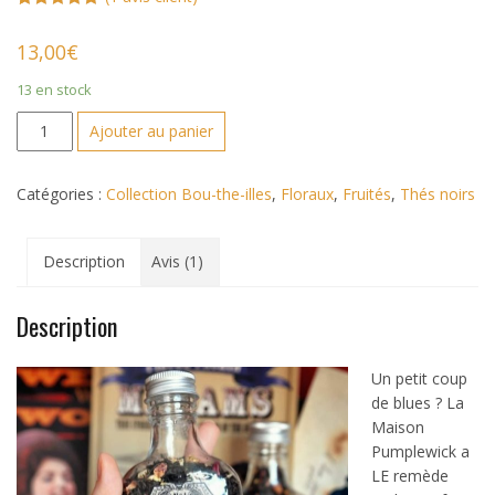
Noté
1
5.00
sur 5
13,00
€
basé sur
notation
client
13 en stock
quantité
Ajouter au panier
de
An-
Catégories :
Collection Bou-the-illes
,
Floraux
,
Fruités
,
Thés noirs
tea-
dote
Description
Avis (1)
Description
Un petit coup
de blues ? La
Maison
Pumplewick a
LE remède