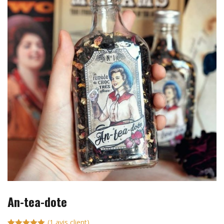
An-tea-dote
(
1
avis client)