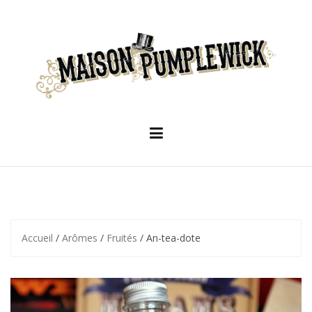
Skip
to
content
Accueil
/
Arômes
/
Fruités
/ An-tea-dote