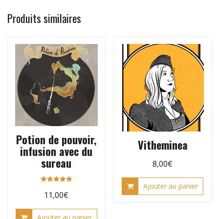
Produits similaires
Potion de pouvoir,
Vitheminea
infusion avec du
sureau
8,00
€
Ajouter au panier
Note
11,00
€
5.00
sur 5
Ajouter au panier