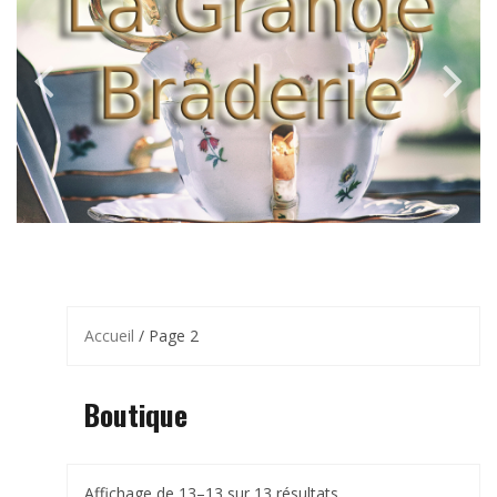
Accueil
/ Page 2
Boutique
Trié
Affichage de 13–13 sur 13 résultats