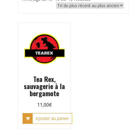
du
plus
récent
au
plus
ancien
Tea Rex,
sauvagerie à la
bergamote
11,00
€
Ajouter au panier